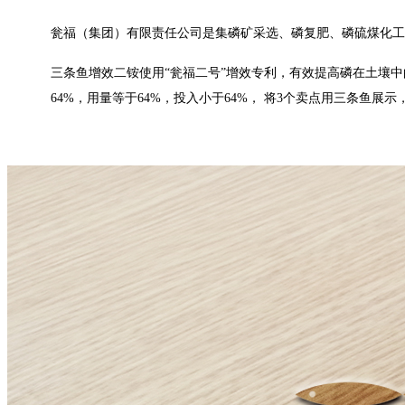
瓮福（集团）有限责任公司是集磷矿采选、磷复肥、磷硫煤化
三条鱼增效二铵使用“瓮福二号”增效专利，有效提高磷在土壤
64%
，用量等于
64%
，投入小于
64%
， 将
3
个卖点用三条鱼展示