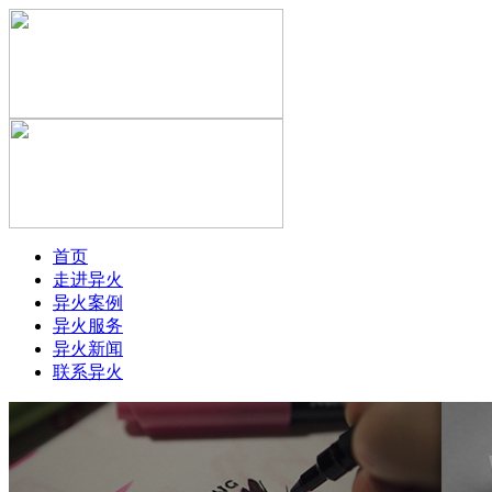
首页
走进异火
异火案例
异火服务
异火新闻
联系异火