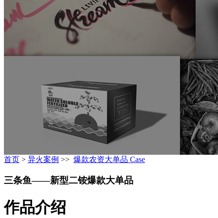
首页
>
异火案例
>>
爆款农资大单品 Case
三条鱼——新型二铵爆款大单品
作品介绍